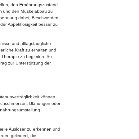
helfen, den Ernährungszustand
rgen und den Muskelabbau zu
gsberatung dabei, Beschwerden
r Appetitlosigkeit besser zu
fnisse und alltagstaugliche
perliche Kraft zu erhalten und
 Therapie zu begleiten. So
trag zur Unterstützung der
utenunverträglichkeit können
auchschmerzen, Blähungen oder
Ernährungsumstellung
duelle Auslöser zu erkennen und
den gelindert, die