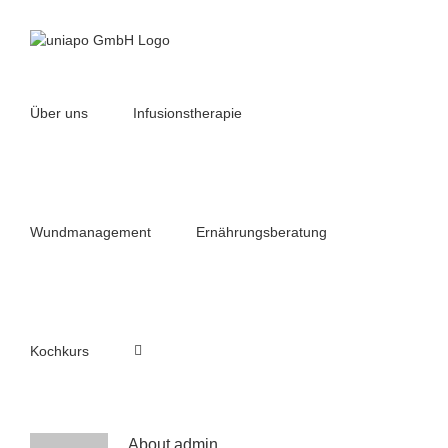
Skip
to
content
Über uns
Infusionstherapie
Wundmanagement
Ernährungsberatung
Kochkurs
About admin